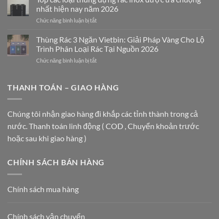
INOX
Nghệ
nhất hiện nay năm 2026
VIETBIN:
Thuật
ở
Chức năng bình luận bị tắt
GIẢI
Nâng
Top
PHÁP
Tầm
các
Thùng Rác 3 Ngăn Vietbin: Giải Pháp Vàng Cho Lộ
SANG
Không
loại
TRỌNG
Gian
Trình Phân Loại Rác Tại Nguồn 2026
thùng
CHO
ở
Chức năng bình luận bị tắt
đựng
TRUNG
Thùng
rác
TÂM
Rác
inox
THƯƠNG
3
THANH TOÁN – GIAO HÀNG
được
MẠI
Ngăn
ưa
VÀ
Vietbin:
chuộng
TÒA
Giải
nhất
Chúng tôi nhận giao hàng đi khắp các tỉnh thành trong cả
NHÀ
Pháp
hiện
HẠNG
nước. Thanh toán linh động ( COD , Chuyển khoản trước
Vàng
nay
A
Cho
năm
hoặc sau khi giao hàng )
Lộ
2026
Trình
Phân
CHÍNH SÁCH BÁN HÀNG
Loại
Rác
Tại
Chính sách mua hàng
Nguồn
2026
Chính sách vận chuyển