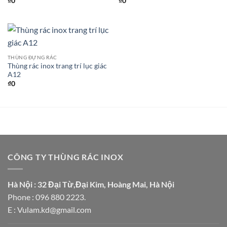
₫
0
₫
0
THÙNG ĐỰNG RÁC
Thùng rác inox trang trí lục giác
A12
₫
0
CÔNG TY THÙNG RÁC INOX
Hà Nội : 32 Đại Từ,Đại Kim, Hoàng Mai, Hà Nội
Phone : 096 880 2223.
E : Vulam.kd@gmail.com