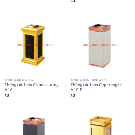
₫
0
THÙNG ĐỰNG RÁC
THÙNG RÁC TRANG TRÍ
Thùng rác inox đá hoa cương
Thùng rác inox đẹp trang trí
A16
A10-F
₫
0
₫
0