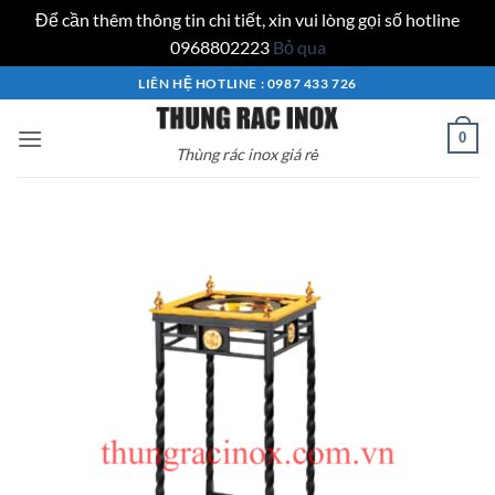
Để cần thêm thông tin chi tiết, xin vui lòng gọi số hotline
0968802223
Bỏ qua
Bỏ
LIÊN HỆ HOTLINE : 0987 433 726
qua
nội
0
Thùng rác inox giá rẻ
dung