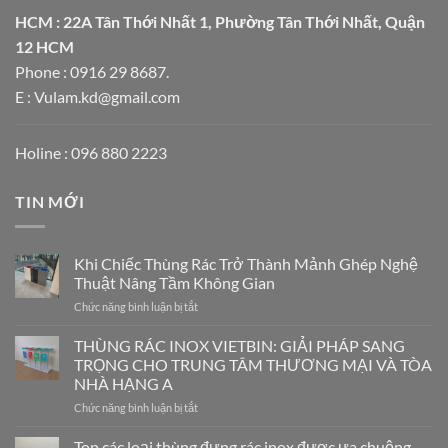
HCM : 22A Tân Thới Nhất 1, Phường Tân Thới Nhất, Quận
12 HCM
Phone : 0916 29 8687.
E : Vulam.kd@gmail.com
Holine : 096 880 2223
TIN MỚI
Khi Chiếc Thùng Rác Trở Thành Mảnh Ghép Nghệ
Thuật Nâng Tầm Không Gian
ở
Chức năng bình luận bị tắt
Khi
Chiếc
THÙNG RÁC INOX VIETBIN: GIẢI PHÁP SANG
Thùng
TRỌNG CHO TRUNG TÂM THƯƠNG MẠI VÀ TÒA
Rác
NHÀ HẠNG A
Trở
ở
Chức năng bình luận bị tắt
Thành
THÙNG
Mảnh
RÁC
Ghép
Top các loại thùng đựng rác inox được ưa chuộng