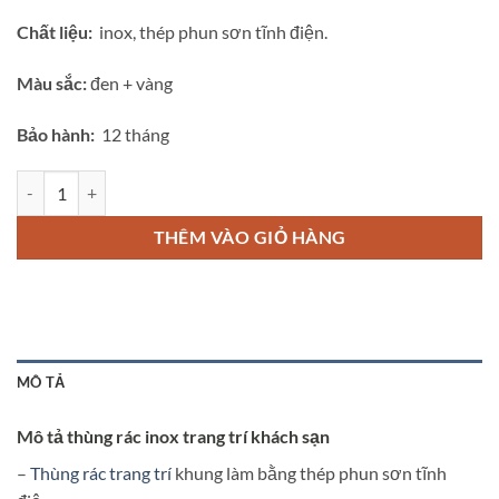
Chất liệu:
inox, thép phun sơn tĩnh điện.
Màu sắc:
đen + vàng
Bảo hành:
12 tháng
Thùng rác inox đẹp trang trí 23-A số lượng
THÊM VÀO GIỎ HÀNG
MÔ TẢ
Mô tả thùng rác inox trang trí khách sạn
–
Thùng rác trang trí
khung làm bằng thép phun sơn tĩnh