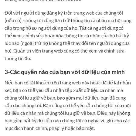
Đối với người dùng đăng ký trên trang web của chúng tôi
(nếu có), chúng tôi cũng lưu trữ thông tin cá nhân mà họ cung
cấp trong hồ sơ người dùng của họ. Tất cả người dùng có
thể xem, chỉnh sửa hoặc xóa thông tin cá nhân của họ bất kỳ
lúc nào (ngoại trừ họ không thể thay đổi tên người dùng của
họ). Quản trị viên trang web cũng có thể xem và chỉnh sửa
thông tin đó.
3-Các quyền nào của bạn với dữ liệu của mình
Nếu bạn có tài khoản trên trang web này hoặc đã để lại nhận
xét, bạn có thể yêu cầu nhận tệp xuất dữ liệu cá nhân mà
chúng tôi lưu giữ về bạn, bao gồm mọi dữ liệu bạn đã cung
cấp cho chúng tôi. Bạn cũng có thể yêu cầu chúng tôi xóa mọi
dữ liệu cá nhân mà chúng tôi lưu giữ về bạn. Điều này không
bao gồm bất kỳ dữ liệu nào chúng tôi có nghĩa vụ giữ cho các
mục đích hành chính, pháp lý hoặc bảo mật.