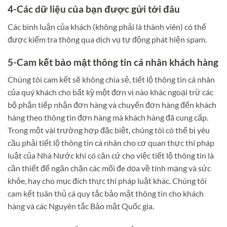
4-Các dữ liệu của bạn được gửi tới đâu
Các bình luận của khách (không phải là thành viên) có thể
được kiểm tra thông qua dịch vụ tự động phát hiện spam.
5-Cam kết bảo mật thông tin cá nhân khách hàng
Chúng tôi cam kết sẽ không chia sẻ, tiết lộ thông tin cá nhân
của quý khách cho bất kỳ một đơn vị nào khác ngoại trừ các
bộ phận tiếp nhận đơn hàng và chuyển đơn hàng đến khách
hàng theo thông tin đơn hàng mà khách hàng đã cung cấp.
Trong một vài trường hợp đặc biệt, chúng tôi có thể bị yêu
cầu phải tiết lộ thông tin cá nhân cho cơ quan thực thi pháp
luật của Nhà Nước khi có căn cứ cho việc tiết lộ thông tin là
cần thiết để ngăn chặn các mối đe dọa về tính mạng và sức
khỏe, hay cho mục đích thực thi pháp luật khác. Chúng tôi
cam kết tuân thủ cá quy tắc bảo mật thông tin cho khách
hàng và các Nguyên tắc Bảo mật Quốc gia.