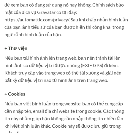
để xem bạn có đang sử dụng nó hay không. Chính sách bảo
mật của dịch vụ Gravatar có tại đây:
https://automattic.com/privacy/. Sau khi chấp nhận bình luận
của bạn, ảnh tiểu sử của bạn được hiển thị công khai trong
ngữ cảnh bình luận của bạn.
+ Thư viện
Nếu bạn tải hình ảnh lên trang web, bạn nên tránh tải lên
hình ảnh có dữ liệu vị trí được nhúng (EXIF GPS) đi kèm.
Khách truy cập vào trang web có thể tải xuống và giải nén
bất kỳ dữ liệu vị trí nào từ hình ảnh trên trang web.
+ Cookies
Nếu bạn viết bình luận trong website, bạn có thể cung cấp
cần nhập tên, email địa chỉ website trong cookie. Các thông
tin này nhằm giúp bạn không cần nhập thông tin nhiều lần
khi viết bình luận khác. Cookie này sẽ được lưu giữ trong