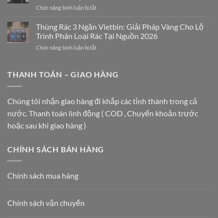
VIETBIN:
Thuật
ở
Chức năng bình luận bị tắt
GIẢI
Nâng
Top
PHÁP
Tầm
các
Thùng Rác 3 Ngăn Vietbin: Giải Pháp Vàng Cho Lộ
SANG
Không
loại
TRỌNG
Gian
Trình Phân Loại Rác Tại Nguồn 2026
thùng
CHO
ở
Chức năng bình luận bị tắt
đựng
TRUNG
Thùng
rác
TÂM
Rác
inox
THƯƠNG
3
THANH TOÁN – GIAO HÀNG
được
MẠI
Ngăn
ưa
VÀ
Vietbin:
chuộng
TÒA
Giải
nhất
Chúng tôi nhận giao hàng đi khắp các tỉnh thành trong cả
NHÀ
Pháp
hiện
HẠNG
nước. Thanh toán linh động ( COD , Chuyển khoản trước
Vàng
nay
A
Cho
năm
hoặc sau khi giao hàng )
Lộ
2026
Trình
Phân
CHÍNH SÁCH BÁN HÀNG
Loại
Rác
Tại
Chính sách mua hàng
Nguồn
2026
Chính sách vận chuyển