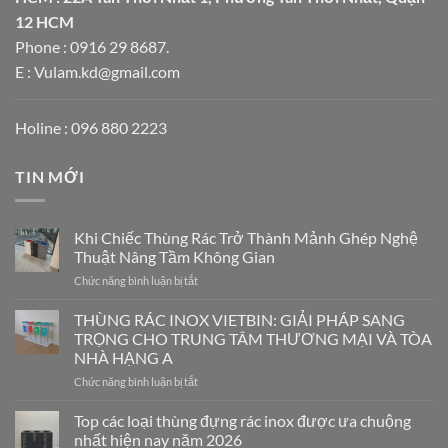
12 HCM
Phone : 0916 29 8687.
E : Vulam.kd@gmail.com
Holine : 096 880 2223
TIN MỚI
Khi Chiếc Thùng Rác Trở Thành Mảnh Ghép Nghệ
Thuật Nâng Tầm Không Gian
ở
Chức năng bình luận bị tắt
Khi
Chiếc
THÙNG RÁC INOX VIETBIN: GIẢI PHÁP SANG
Thùng
TRỌNG CHO TRUNG TÂM THƯƠNG MẠI VÀ TÒA
Rác
NHÀ HẠNG A
Trở
ở
Chức năng bình luận bị tắt
Thành
THÙNG
Mảnh
RÁC
Ghép
Top các loại thùng đựng rác inox được ưa chuộng
INOX
Nghệ
nhất hiện nay năm 2026