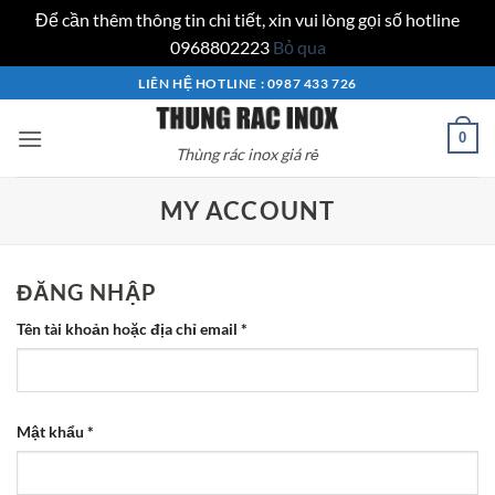
Để cần thêm thông tin chi tiết, xin vui lòng gọi số hotline
0968802223
Bỏ qua
Bỏ
LIÊN HỆ HOTLINE : 0987 433 726
qua
nội
0
Thùng rác inox giá rẻ
dung
MY ACCOUNT
ĐĂNG NHẬP
Bắt
Tên tài khoản hoặc địa chỉ email
*
buộc
Bắt
Mật khẩu
*
buộc