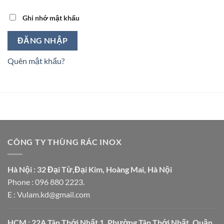
Ghi nhớ mật khẩu
ĐĂNG NHẬP
Quên mật khẩu?
CÔNG TY THÙNG RÁC INOX
Hà Nội : 32 Đại Từ,Đại Kim, Hoàng Mai, Hà Nội
Phone : 096 880 2223.
E : Vulam.kd@gmail.com
HCM : 22A Tân Thới Nhất 1, Phường Tân Thới Nhất, Quận