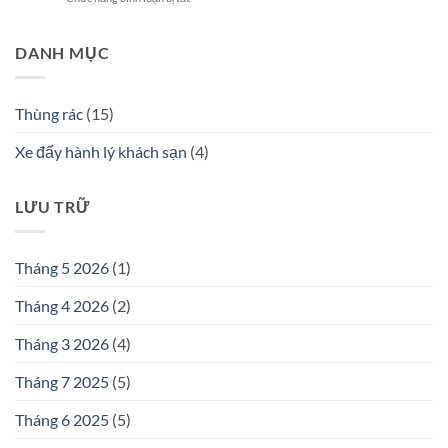
chuộng
TÒA
Vietbin
Giải
nhất
NHÀ
–
Pháp
hiện
HẠNG
Sản
DANH MỤC
Vàng
nay
A
Xuất
Cho
năm
Thùng
Lộ
2026
Rác
Trình
Thùng rác
(15)
Inox
Phân
Và
Loại
Xe đẩy hành lý khách sạn
(4)
Thùng
Rác
Rác
Tại
Ngoài
Nguồn
Trời
LƯU TRỮ
2026
Theo
Yêu
Cầu
Tháng 5 2026
(1)
Tại
Việt
Tháng 4 2026
(2)
Nam
Tháng 3 2026
(4)
Tháng 7 2025
(5)
Tháng 6 2025
(5)