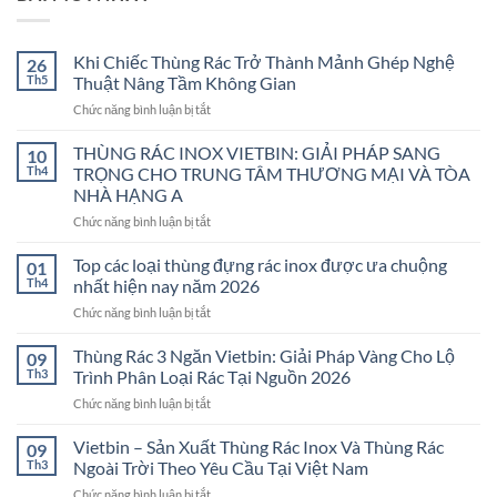
Khi Chiếc Thùng Rác Trở Thành Mảnh Ghép Nghệ
26
Th5
Thuật Nâng Tầm Không Gian
ở
Chức năng bình luận bị tắt
Khi
Chiếc
THÙNG RÁC INOX VIETBIN: GIẢI PHÁP SANG
10
Thùng
Th4
TRỌNG CHO TRUNG TÂM THƯƠNG MẠI VÀ TÒA
Rác
NHÀ HẠNG A
Trở
ở
Chức năng bình luận bị tắt
Thành
THÙNG
Mảnh
RÁC
Ghép
Top các loại thùng đựng rác inox được ưa chuộng
01
INOX
Nghệ
Th4
nhất hiện nay năm 2026
VIETBIN:
Thuật
ở
Chức năng bình luận bị tắt
GIẢI
Nâng
Top
PHÁP
Tầm
các
Thùng Rác 3 Ngăn Vietbin: Giải Pháp Vàng Cho Lộ
SANG
Không
09
loại
TRỌNG
Gian
Th3
Trình Phân Loại Rác Tại Nguồn 2026
thùng
CHO
ở
Chức năng bình luận bị tắt
đựng
TRUNG
Thùng
rác
TÂM
Rác
Vietbin – Sản Xuất Thùng Rác Inox Và Thùng Rác
inox
09
THƯƠNG
3
được
Th3
Ngoài Trời Theo Yêu Cầu Tại Việt Nam
MẠI
Ngăn
ưa
VÀ
ở
Chức năng bình luận bị tắt
Vietbin: