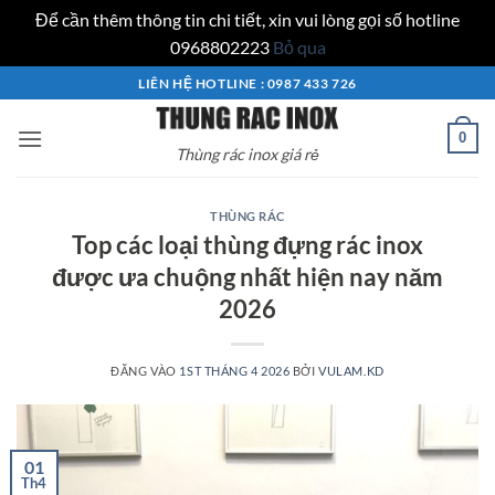
Để cần thêm thông tin chi tiết, xin vui lòng gọi số hotline
0968802223
Bỏ qua
Bỏ
LIÊN HỆ HOTLINE : 0987 433 726
qua
nội
0
Thùng rác inox giá rẻ
dung
THÙNG RÁC
Top các loại thùng đựng rác inox
được ưa chuộng nhất hiện nay năm
2026
ĐĂNG VÀO
1ST THÁNG 4 2026
BỞI
VULAM.KD
01
Th4