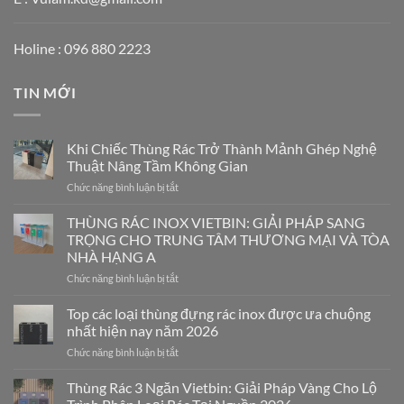
Holine : 096 880 2223
TIN MỚI
Khi Chiếc Thùng Rác Trở Thành Mảnh Ghép Nghệ
Thuật Nâng Tầm Không Gian
ở
Chức năng bình luận bị tắt
Khi
Chiếc
THÙNG RÁC INOX VIETBIN: GIẢI PHÁP SANG
Thùng
TRỌNG CHO TRUNG TÂM THƯƠNG MẠI VÀ TÒA
Rác
NHÀ HẠNG A
Trở
ở
Chức năng bình luận bị tắt
Thành
THÙNG
Mảnh
RÁC
Ghép
Top các loại thùng đựng rác inox được ưa chuộng
INOX
Nghệ
nhất hiện nay năm 2026
VIETBIN:
Thuật
ở
Chức năng bình luận bị tắt
GIẢI
Nâng
Top
PHÁP
Tầm
các
Thùng Rác 3 Ngăn Vietbin: Giải Pháp Vàng Cho Lộ
SANG
Không
loại
TRỌNG
Gian