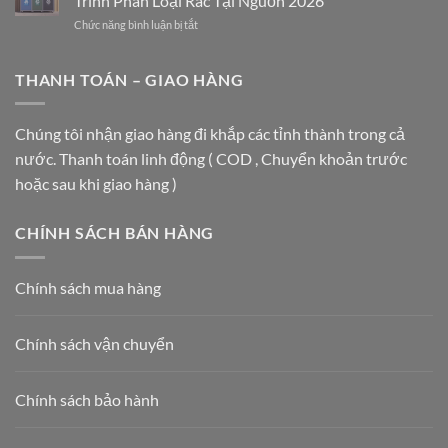
Trình Phân Loại Rác Tại Nguồn 2026
thùng
CHO
ở
Chức năng bình luận bị tắt
đựng
TRUNG
Thùng
rác
TÂM
Rác
inox
THƯƠNG
3
THANH TOÁN – GIAO HÀNG
được
MẠI
Ngăn
ưa
VÀ
Vietbin:
chuộng
TÒA
Giải
nhất
Chúng tôi nhận giao hàng đi khắp các tỉnh thành trong cả
NHÀ
Pháp
hiện
HẠNG
nước. Thanh toán linh động ( COD , Chuyển khoản trước
Vàng
nay
A
Cho
năm
hoặc sau khi giao hàng )
Lộ
2026
Trình
Phân
CHÍNH SÁCH BÁN HÀNG
Loại
Rác
Tại
Chính sách mua hàng
Nguồn
2026
Chính sách vận chuyển
Chính sách bảo hành