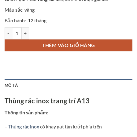
Màu sắc:
vàng
Bảo hành:
12 tháng
Thùng rác inox trang trí A13 số lượng
THÊM VÀO GIỎ HÀNG
MÔ TẢ
Thùng rác inox trang trí A13
Thông tin sản phẩm:
–
Thùng rác inox
có khay gạt tàn lưới phía trên