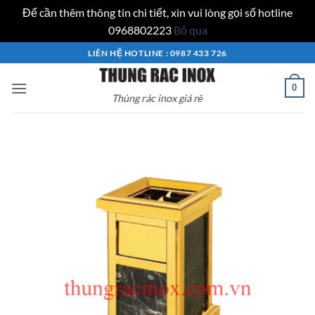
Để cần thêm thông tin chi tiết, xin vui lòng gọi số hotline
0968802223
Bỏ qua
Bỏ
LIÊN HỆ HOTLINE : 0987 433 726
qua
nội
0
Thùng rác inox giá rẻ
dung