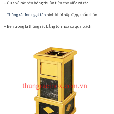
– Cửa xả rác bên hông thuận tiện cho việc xả rác
–
Thùng rác inox gạt tàn
hình khối hộp đẹp, chắc chắn
– Bên trong là thùng rác bằng tôn hoa có quai xách