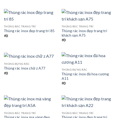
THÙNG RÁC TRANG TRÍ
THÙNG RÁC TRANG TRÍ
Thùng rác inox đẹp trang trí
Thùng rác inox đẹp trang trí 85
khách sạn A75
₫
0
₫
0
THÙNG ĐỰNG RÁC
Thùng rác inox chữ z A77
THÙNG ĐỰNG RÁC
₫
0
Thùng rác inox đá hoa cương
A11
₫
0
THÙNG RÁC TRANG TRÍ
THÙNG RÁC TRANG TRÍ
Thùng rác inox mạ vàng đẹp
Thùng rác inox đẹp trang trí