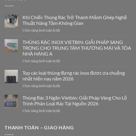
Khi Chiếc Thùng Rác Trở Thành Mảnh Ghép Nghệ
Thuật Nâng Tầm Không Gian
ở
Chức năng bình luận bị tắt
Khi
Chiếc
THÙNG RÁC INOX VIETBIN: GIẢI PHÁP SANG
Thùng
TRỌNG CHO TRUNG TÂM THƯƠNG MẠI VÀ TÒA
Rác
NHÀ HẠNG A
Trở
ở
Chức năng bình luận bị tắt
Thành
THÙNG
Mảnh
RÁC
Ghép
Top các loại thùng đựng rác inox được ưa chuộng
INOX
Nghệ
nhất hiện nay năm 2026
VIETBIN:
Thuật
ở
Chức năng bình luận bị tắt
GIẢI
Nâng
Top
PHÁP
Tầm
các
Thùng Rác 3 Ngăn Vietbin: Giải Pháp Vàng Cho Lộ
SANG
Không
loại
TRỌNG
Gian
Trình Phân Loại Rác Tại Nguồn 2026
thùng
CHO
ở
Chức năng bình luận bị tắt
đựng
TRUNG
Thùng
rác
TÂM
Rác
inox
THƯƠNG
3
THANH TOÁN – GIAO HÀNG
được
MẠI
Ngăn
ưa
VÀ