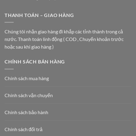
Thùng
rác
TÂM
Rác
inox
THƯƠNG
3
THANH TOÁN – GIAO HÀNG
được
MẠI
Ngăn
ưa
VÀ
Vietbin:
chuộng
TÒA
Giải
nhất
Chúng tôi nhận giao hàng đi khắp các tỉnh thành trong cả
NHÀ
Pháp
hiện
HẠNG
nước. Thanh toán linh động ( COD , Chuyển khoản trước
Vàng
nay
A
Cho
năm
hoặc sau khi giao hàng )
Lộ
2026
Trình
Phân
CHÍNH SÁCH BÁN HÀNG
Loại
Rác
Tại
Chính sách mua hàng
Nguồn
2026
Chính sách vận chuyển
Chính sách bảo hành
Chính sách đổi trả