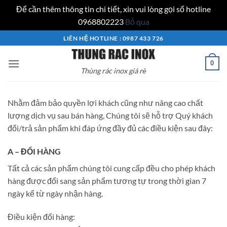
Để cần thêm thông tin chi tiết, xin vui lòng gọi số hotline
0968802223
Bỏ qua
Bỏ
LIÊN HỆ HOTLINE : 0987 433 726
qua
nội
0
Thùng rác inox giá rẻ
dung
Nhằm đảm bảo quyền lợi khách cũng như nâng cao chất
lượng dịch vụ sau bán hàng, Chúng tôi sẽ hỗ trợ Quý khách
đổi/trả sản phẩm khi đáp ứng đầy đủ các điều kiện sau đây:
A – ĐỔI HÀNG
Tất cả các sản phẩm chúng tôi cung cấp đều cho phép khách
hàng được đổi sang sản phẩm tương tự trong thời gian 7
ngày kể từ ngày nhận hàng.
Điều kiện đổi hàng: