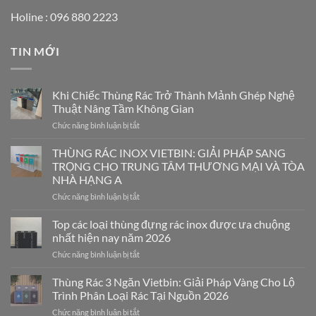
Holine : 096 880 2223
TIN MỚI
Khi Chiếc Thùng Rác Trở Thành Mảnh Ghép Nghệ
Thuật Nâng Tầm Không Gian
ở
Chức năng bình luận bị tắt
Khi
Chiếc
THÙNG RÁC INOX VIETBIN: GIẢI PHÁP SANG
Thùng
TRỌNG CHO TRUNG TÂM THƯƠNG MẠI VÀ TÒA
Rác
NHÀ HẠNG A
Trở
ở
Chức năng bình luận bị tắt
Thành
THÙNG
Mảnh
RÁC
Ghép
Top các loại thùng đựng rác inox được ưa chuộng
INOX
Nghệ
nhất hiện nay năm 2026
VIETBIN:
Thuật
ở
Chức năng bình luận bị tắt
GIẢI
Nâng
Top
PHÁP
Tầm
các
Thùng Rác 3 Ngăn Vietbin: Giải Pháp Vàng Cho Lộ
SANG
Không
loại
TRỌNG
Gian
Trình Phân Loại Rác Tại Nguồn 2026
thùng
CHO
ở
Chức năng bình luận bị tắt
đựng
TRUNG