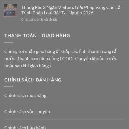
Top
PHÁP
Tầm
các
Thùng Rác 3 Ngăn Vietbin: Giải Pháp Vàng Cho Lộ
SANG
Không
loại
TRỌNG
Gian
Trình Phân Loại Rác Tại Nguồn 2026
thùng
CHO
ở
Chức năng bình luận bị tắt
đựng
TRUNG
Thùng
rác
TÂM
Rác
inox
THƯƠNG
3
THANH TOÁN – GIAO HÀNG
được
MẠI
Ngăn
ưa
VÀ
Vietbin:
chuộng
TÒA
Giải
nhất
Chúng tôi nhận giao hàng đi khắp các tỉnh thành trong cả
NHÀ
Pháp
hiện
HẠNG
nước. Thanh toán linh động ( COD , Chuyển khoản trước
Vàng
nay
A
Cho
năm
hoặc sau khi giao hàng )
Lộ
2026
Trình
Phân
CHÍNH SÁCH BÁN HÀNG
Loại
Rác
Tại
Chính sách mua hàng
Nguồn
2026
Chính sách vận chuyển
Chính sách bảo hành