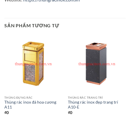
SẢN PHẨM TƯƠNG TỰ
THÙNG ĐỰNG RÁC
THÙNG RÁC TRANG TRÍ
Thùng rác inox đá hoa cương
Thùng rác inox đẹp trang trí
A11
A10-E
₫
0
₫
0