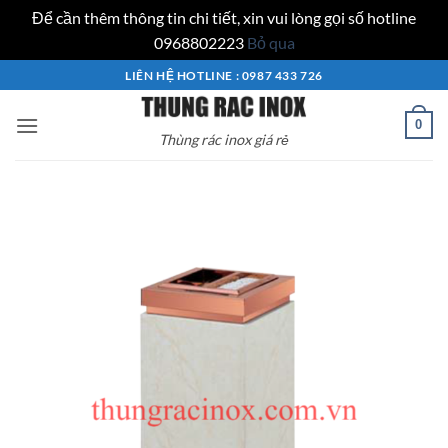
Để cần thêm thông tin chi tiết, xin vui lòng gọi số hotline
0968802223
Bỏ qua
Bỏ
LIÊN HỆ HOTLINE : 0987 433 726
qua
nội
0
Thùng rác inox giá rẻ
dung