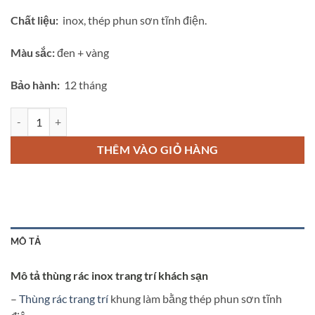
Chất liệu:
inox, thép phun sơn tĩnh điện.
Màu sắc:
đen + vàng
Bảo hành:
12 tháng
Thùng rác inox đẹp trang trí A10-F số lượng
THÊM VÀO GIỎ HÀNG
MÔ TẢ
Mô tả thùng rác inox trang trí khách sạn
–
Thùng rác trang trí
khung làm bằng thép phun sơn tĩnh