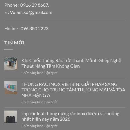
Phone : 0916 29 8687.
E : Vulam.kd@gmail.com
Holine : 096 880 2223
TIN MỚI
Khi Chiếc Thùng Rác Trở Thành Mảnh Ghép Nghệ
Thuật Nâng Tầm Không Gian
ở
Chức năng bình luận bị tắt
Khi
Chiếc
THÙNG RÁC INOX VIETBIN: GIẢI PHÁP SANG
Thùng
TRỌNG CHO TRUNG TÂM THƯƠNG MẠI VÀ TÒA
Rác
NHÀ HẠNG A
Trở
ở
Chức năng bình luận bị tắt
Thành
THÙNG
Mảnh
RÁC
Ghép
Top các loại thùng đựng rác inox được ưa chuộng
INOX
Nghệ
nhất hiện nay năm 2026
VIETBIN:
Thuật
ở
Chức năng bình luận bị tắt
GIẢI
Nâng