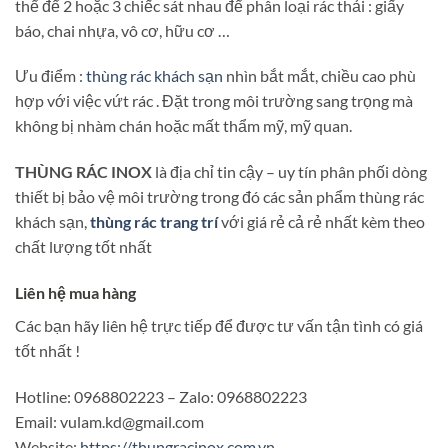
thể để 2 hoặc 3 chiếc sát nhau để phân loại rác thải : giấy
báo, chai nhựa, vô cơ, hữu cơ …
Ưu điểm :
thùng rác khách sạn
nhìn bắt mắt, chiều cao phù
hợp với việc vứt rác . Đặt trong môi trường sang trọng mà
không bị nhàm chán hoặc mất thẩm mỹ, mỹ quan.
THÙNG RÁC INOX
là địa chỉ tin cậy – uy tín phân phối dòng
thiết bị bảo vệ môi trường trong đó các sản phẩm thùng rác
khách sạn,
thùng rác trang trí
với giá rẻ cả rẻ nhất kèm theo
chất lượng tốt nhất
Liên hệ mua hàng
Các bạn hãy liên hệ trực tiếp để được tư vấn tận tình có giá
tốt nhất !
Hotline: 0968802223 – Zalo: 0968802223
Email: vulam.kd@gmail.com
Website:
https://thungracinox.com.vn