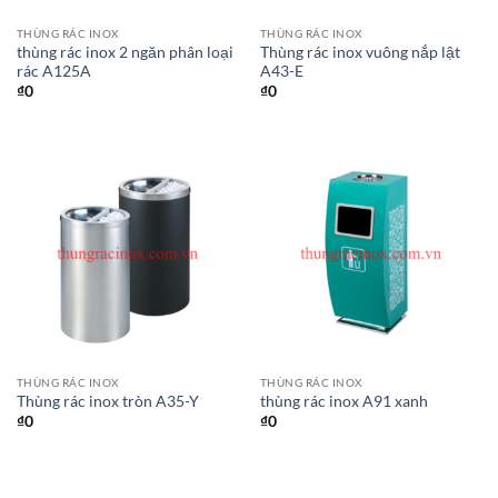
THÙNG RÁC INOX
THÙNG RÁC INOX
thùng rác inox 2 ngăn phân loại
Thùng rác inox vuông nắp lật
rác A125A
A43-E
₫
0
₫
0
THÙNG RÁC INOX
THÙNG RÁC INOX
Thùng rác inox tròn A35-Y
thùng rác inox A91 xanh
₫
0
₫
0