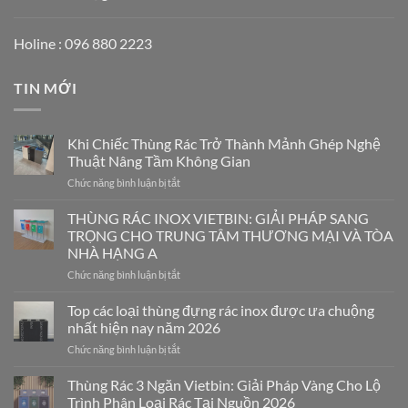
Holine : 096 880 2223
TIN MỚI
Khi Chiếc Thùng Rác Trở Thành Mảnh Ghép Nghệ
Thuật Nâng Tầm Không Gian
ở
Chức năng bình luận bị tắt
Khi
Chiếc
THÙNG RÁC INOX VIETBIN: GIẢI PHÁP SANG
Thùng
TRỌNG CHO TRUNG TÂM THƯƠNG MẠI VÀ TÒA
Rác
NHÀ HẠNG A
Trở
ở
Chức năng bình luận bị tắt
Thành
THÙNG
Mảnh
RÁC
Ghép
Top các loại thùng đựng rác inox được ưa chuộng
INOX
Nghệ
nhất hiện nay năm 2026
VIETBIN:
Thuật
ở
Chức năng bình luận bị tắt
GIẢI
Nâng
Top
PHÁP
Tầm
các
Thùng Rác 3 Ngăn Vietbin: Giải Pháp Vàng Cho Lộ
SANG
Không
loại
TRỌNG
Gian
Trình Phân Loại Rác Tại Nguồn 2026