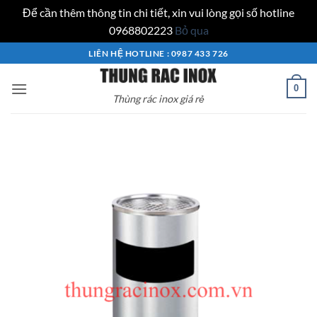
Để cần thêm thông tin chi tiết, xin vui lòng gọi số hotline
0968802223
Bỏ qua
Bỏ
LIÊN HỆ HOTLINE : 0987 433 726
qua
nội
0
Thùng rác inox giá rẻ
dung