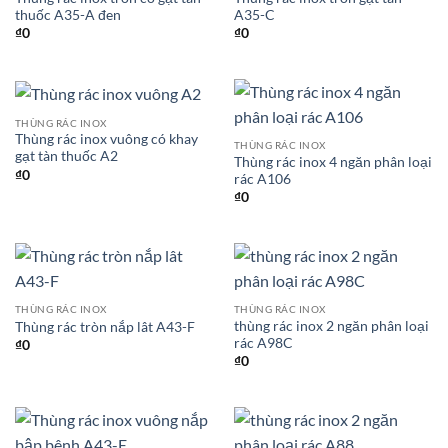
thuốc A35-A đen
A35-C
₫
0
₫
0
THÙNG RÁC INOX
Thùng rác inox vuông có khay
THÙNG RÁC INOX
gạt tàn thuốc A2
Thùng rác inox 4 ngăn phân loại
₫
0
rác A106
₫
0
THÙNG RÁC INOX
THÙNG RÁC INOX
thùng rác inox 2 ngăn phân loại
Thùng rác tròn nắp lât A43-F
rác A98C
₫
0
₫
0