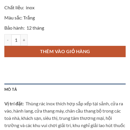
Chất liệu:
inox
Màu sắc:
Trắng
Bảo hành:
12 tháng
Thùng rác inox tròn có gạt tàn thuốc lá A35-A số lượng
THÊM VÀO GIỎ HÀNG
MÔ TẢ
Vị trí đặt:
Thùng rác inox thích hợp sắp xếp tại sảnh, cửa ra
vào, hành lang, cửa thang máy, chân cầu thang bộ trong các
toà nhà, khách sạn, siêu thị, trung tâm thương mại, hội
trường và các khu vui chơi giải trí, khu nghỉ giải lao hút thuốc