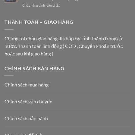
thùng
CHO
ở
Chức năng bình luận bị tắt
đựng
TRUNG
Thùng
rác
TÂM
Rác
inox
THƯƠNG
3
THANH TOÁN – GIAO HÀNG
được
MẠI
Ngăn
ưa
VÀ
Vietbin:
chuộng
TÒA
Giải
nhất
Chúng tôi nhận giao hàng đi khắp các tỉnh thành trong cả
NHÀ
Pháp
hiện
HẠNG
nước. Thanh toán linh động ( COD , Chuyển khoản trước
Vàng
nay
A
Cho
năm
hoặc sau khi giao hàng )
Lộ
2026
Trình
Phân
CHÍNH SÁCH BÁN HÀNG
Loại
Rác
Tại
Chính sách mua hàng
Nguồn
2026
Chính sách vận chuyển
Chính sách bảo hành