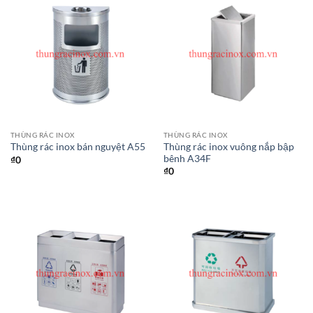
THÙNG RÁC INOX
THÙNG RÁC INOX
Thùng rác inox vuông nắp bập
Thùng rác inox bán nguyệt A55
bênh A34F
₫
0
₫
0