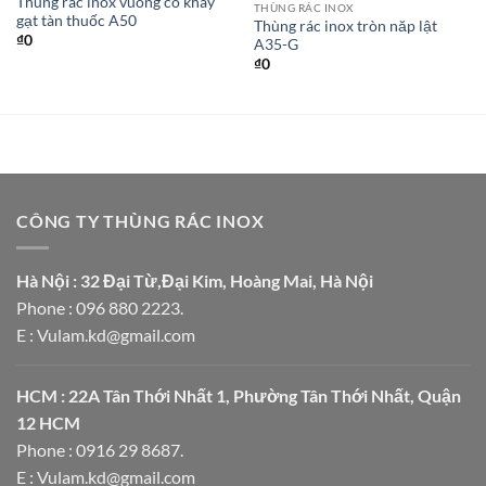
Thùng rác inox vuông có khay
THÙNG RÁC INOX
gạt tàn thuốc A50
Thùng rác inox tròn năp lật
₫
0
A35-G
₫
0
CÔNG TY THÙNG RÁC INOX
Hà Nội : 32 Đại Từ,Đại Kim, Hoàng Mai, Hà Nội
Phone : 096 880 2223.
E : Vulam.kd@gmail.com
HCM : 22A Tân Thới Nhất 1, Phường Tân Thới Nhất, Quận
12 HCM
Phone : 0916 29 8687.
E : Vulam.kd@gmail.com