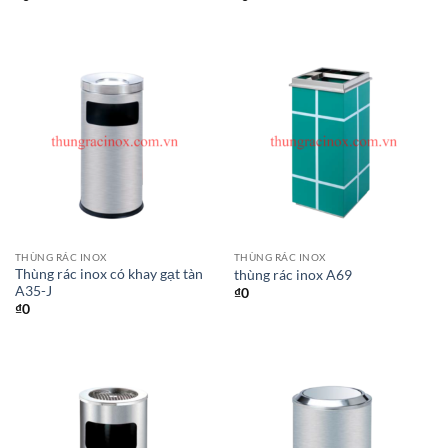
THÙNG RÁC INOX
THÙNG RÁC INOX
Thùng rác inox có khay gạt tàn
thùng rác inox A69
A35-J
₫
0
₫
0