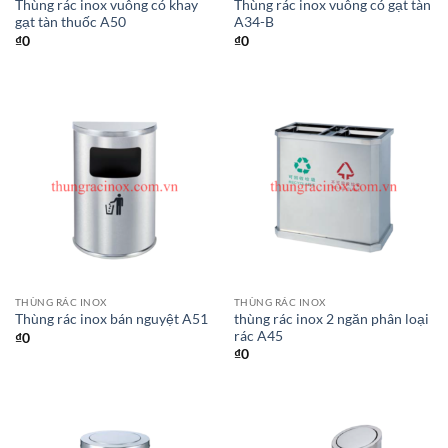
Thùng rác inox vuông có khay
Thùng rác inox vuông có gạt tàn
gạt tàn thuốc A50
A34-B
₫
0
₫
0
THÙNG RÁC INOX
THÙNG RÁC INOX
thùng rác inox 2 ngăn phân loại
Thùng rác inox bán nguyệt A51
rác A45
₫
0
₫
0