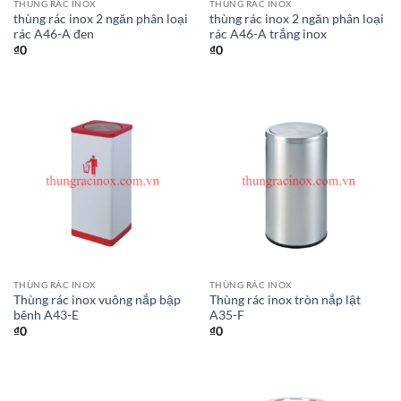
THÙNG RÁC INOX
THÙNG RÁC INOX
thùng rác inox 2 ngăn phân loại
thùng rác inox 2 ngăn phân loại
rác A46-A đen
rác A46-A trắng inox
₫
0
₫
0
THÙNG RÁC INOX
THÙNG RÁC INOX
Thùng rác inox vuông nắp bập
Thùng rác inox tròn nắp lật
bênh A43-E
A35-F
₫
0
₫
0