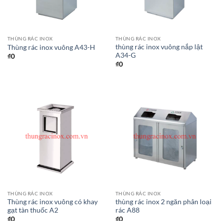
THÙNG RÁC INOX
THÙNG RÁC INOX
thùng rác inox vuông nắp lật
Thùng rác inox vuông A43-H
A34-G
₫
0
₫
0
THÙNG RÁC INOX
THÙNG RÁC INOX
Thùng rác inox vuông có khay
thùng rác inox 2 ngăn phân loại
gạt tàn thuốc A2
rác A88
₫
0
₫
0