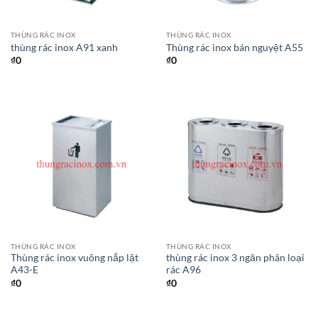
THÙNG RÁC INOX
THÙNG RÁC INOX
thùng rác inox A91 xanh
Thùng rác inox bán nguyệt A55
₫
0
₫
0
THÙNG RÁC INOX
THÙNG RÁC INOX
Thùng rác inox vuông nắp lật
thùng rác inox 3 ngăn phân loại
A43-E
rác A96
₫
0
₫
0