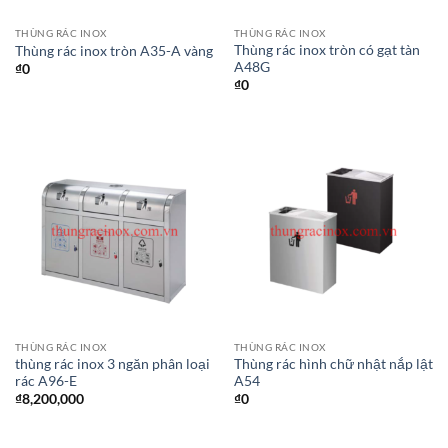
THÙNG RÁC INOX
THÙNG RÁC INOX
Thùng rác inox tròn có gạt tàn
Thùng rác inox tròn A35-A vàng
A48G
₫
0
₫
0
THÙNG RÁC INOX
THÙNG RÁC INOX
thùng rác inox 3 ngăn phân loại
Thùng rác hình chữ nhật nắp lật
rác A96-E
A54
₫
8,200,000
₫
0