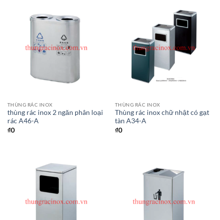
THÙNG RÁC INOX
THÙNG RÁC INOX
thùng rác inox 2 ngăn phân loại
Thùng rác inox chữ nhật có gạt
rác A46-A
tàn A34-A
₫
0
₫
0