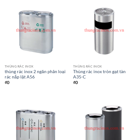
THÙNG RÁC INOX
THÙNG RÁC INOX
thùng rác inox 2 ngăn phân loại
Thùng rác inox tròn gạt tàn
rác nắp lật A56
A35-C
₫
0
₫
0