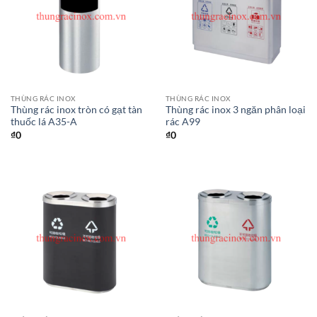
THÙNG RÁC INOX
THÙNG RÁC INOX
Thùng rác inox tròn có gạt tàn
Thùng rác inox 3 ngăn phân loại
thuốc lá A35-A
rác A99
₫
0
₫
0