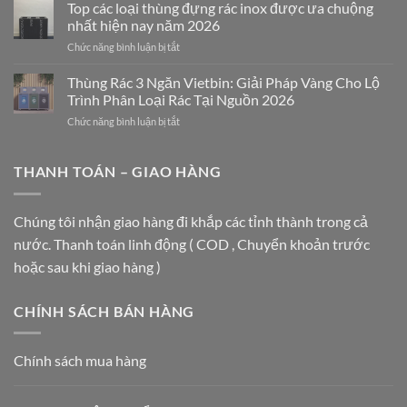
RÁC
Ghép
Top các loại thùng đựng rác inox được ưa chuộng
INOX
Nghệ
nhất hiện nay năm 2026
VIETBIN:
Thuật
ở
Chức năng bình luận bị tắt
GIẢI
Nâng
Top
PHÁP
Tầm
các
Thùng Rác 3 Ngăn Vietbin: Giải Pháp Vàng Cho Lộ
SANG
Không
loại
TRỌNG
Gian
Trình Phân Loại Rác Tại Nguồn 2026
thùng
CHO
ở
Chức năng bình luận bị tắt
đựng
TRUNG
Thùng
rác
TÂM
Rác
inox
THƯƠNG
3
THANH TOÁN – GIAO HÀNG
được
MẠI
Ngăn
ưa
VÀ
Vietbin:
chuộng
TÒA
Giải
nhất
Chúng tôi nhận giao hàng đi khắp các tỉnh thành trong cả
NHÀ
Pháp
hiện
HẠNG
nước. Thanh toán linh động ( COD , Chuyển khoản trước
Vàng
nay
A
Cho
năm
hoặc sau khi giao hàng )
Lộ
2026
Trình
Phân
CHÍNH SÁCH BÁN HÀNG
Loại
Rác
Tại
Chính sách mua hàng
Nguồn
2026