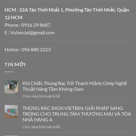
HCM : 22A Tân Thới Nhất 1, Phường Tân Thới Nhất, Quận
12 HCM
Phone : 0916 29 8687.
E : Vulam.kd@gmail.com
Holine : 096 880 2223
TIN MỚI
Khi Chiếc Thùng Rác Trở Thành Mảnh Ghép Nghệ
Thuật Nâng Tầm Không Gian
ở
Chức năng bình luận bị tắt
Khi
Chiếc
THÙNG RÁC INOX VIETBIN: GIẢI PHÁP SANG
Thùng
TRỌNG CHO TRUNG TÂM THƯƠNG MẠI VÀ TÒA
Rác
NHÀ HẠNG A
Trở
ở
Chức năng bình luận bị tắt
Thành
THÙNG
Mảnh