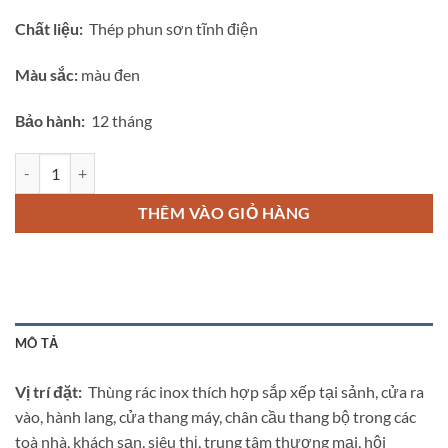
Chất liệu:
Thép phun sơn tĩnh điện
Màu sắc:
màu đen
Bảo hành:
12 tháng
Thùng rác inox vuông có gạt tàn A10 số lượng
THÊM VÀO GIỎ HÀNG
MÔ TẢ
Vị trí đặt:
Thùng rác inox thích hợp sắp xếp tại sảnh, cửa ra
vào, hành lang, cửa thang máy, chân cầu thang bộ trong các
toà nhà, khách sạn, siêu thị, trung tâm thương mại, hội