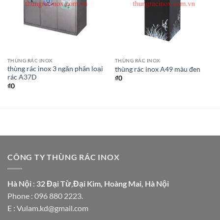
THÙNG RÁC INOX
THÙNG RÁC INOX
thùng rác inox 3 ngăn phân loại
thùng rác inox A49 màu đen
rác A37D
₫
0
₫
0
CÔNG TY THÙNG RÁC INOX
Hà Nội : 32 Đại Từ,Đại Kim, Hoàng Mai, Hà Nội
Phone : 096 880 2223.
E : Vulam.kd@gmail.com