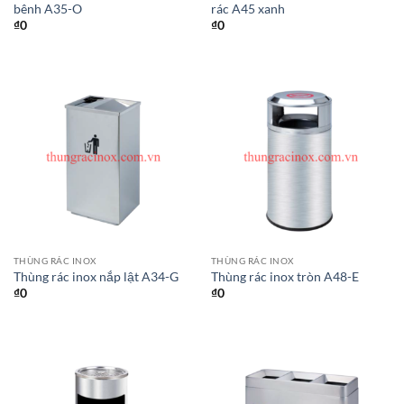
bênh A35-O
rác A45 xanh
₫
0
₫
0
THÙNG RÁC INOX
THÙNG RÁC INOX
Thùng rác inox nắp lật A34-G
Thùng rác inox tròn A48-E
₫
0
₫
0