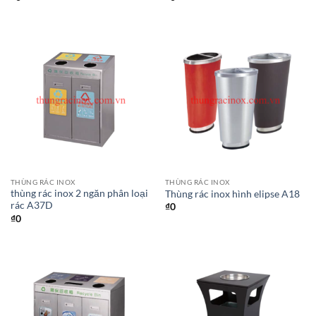
THÙNG RÁC INOX
THÙNG RÁC INOX
thùng rác inox 2 ngăn phân loại
Thùng rác inox hình elipse A18
rác A37D
₫
0
₫
0