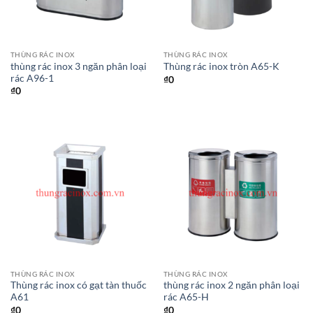
THÙNG RÁC INOX
THÙNG RÁC INOX
thùng rác inox 3 ngăn phân loại
Thùng rác inox tròn A65-K
rác A96-1
₫
0
₫
0
THÙNG RÁC INOX
THÙNG RÁC INOX
Thùng rác inox có gạt tàn thuốc
thùng rác inox 2 ngăn phân loại
A61
rác A65-H
₫
0
₫
0