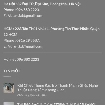
Hà Nội : 32 Đại Từ,Đại Kim, Hoàng Mai, Hà Nội
Phone : 096 880 2223.
E : Vulam.kd@gmail.com
HCM : 22A Tân Thới Nhất 1, Phường Tân Thới Nhất, Quận
12 HCM
Phone : 0916 29 8687.
E : Vulam.kd@gmail.com
Holine : 096 880 2223
TIN MỚI
Khi Chiếc Thùng Rác Trở Thành Mảnh Ghép Nghệ
Thuật Nâng Tầm Không Gian
ở
Chức năng bình luận bị tắt
Khi
Chiếc
THÙNG RÁC INOX VIETBIN: GIẢI PHÁP SANG