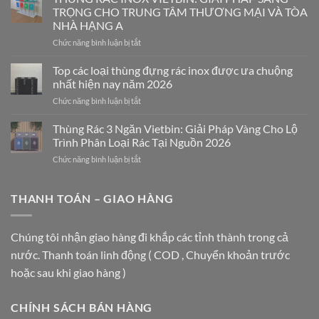
Thùng
TRỌNG CHO TRUNG TÂM THƯƠNG MẠI VÀ TÒA
Rác
NHÀ HẠNG A
Trở
ở
Chức năng bình luận bị tắt
Thành
THÙNG
Mảnh
RÁC
Ghép
Top các loại thùng đựng rác inox được ưa chuộng
INOX
Nghệ
nhất hiện nay năm 2026
VIETBIN:
Thuật
ở
Chức năng bình luận bị tắt
GIẢI
Nâng
Top
PHÁP
Tầm
các
Thùng Rác 3 Ngăn Vietbin: Giải Pháp Vàng Cho Lộ
SANG
Không
loại
TRỌNG
Gian
Trình Phân Loại Rác Tại Nguồn 2026
thùng
CHO
ở
Chức năng bình luận bị tắt
đựng
TRUNG
Thùng
rác
TÂM
Rác
inox
THƯƠNG
3
THANH TOÁN – GIAO HÀNG
được
MẠI
Ngăn
ưa
VÀ
Vietbin:
chuộng
TÒA
Giải
nhất
Chúng tôi nhận giao hàng đi khắp các tỉnh thành trong cả
NHÀ
Pháp
hiện
HẠNG
nước. Thanh toán linh động ( COD , Chuyển khoản trước
Vàng
nay
A
Cho
năm
hoặc sau khi giao hàng )
Lộ
2026
Trình
Phân
CHÍNH SÁCH BÁN HÀNG
Loại