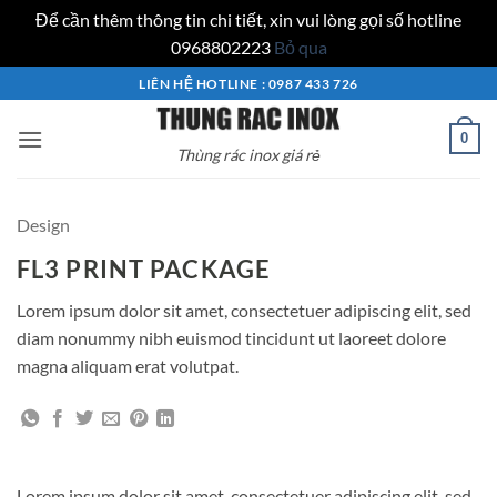
Để cần thêm thông tin chi tiết, xin vui lòng gọi số hotline
0968802223
Bỏ qua
Bỏ
LIÊN HỆ HOTLINE : 0987 433 726
qua
nội
0
Thùng rác inox giá rẻ
dung
Design
FL3 PRINT PACKAGE
Lorem ipsum dolor sit amet, consectetuer adipiscing elit, sed
diam nonummy nibh euismod tincidunt ut laoreet dolore
magna aliquam erat volutpat.
Lorem ipsum dolor sit amet, consectetuer adipiscing elit, sed