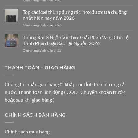
THÙNG
Mảnh
RÁC
Ghép
Top các loại thùng đựng rác inox được ưa chuộng
INOX
Nghệ
nhất hiện nay năm 2026
VIETBIN:
Thuật
ở
Chức năng bình luận bị tắt
GIẢI
Nâng
Top
PHÁP
Tầm
các
Thùng Rác 3 Ngăn Vietbin: Giải Pháp Vàng Cho Lộ
SANG
Không
loại
TRỌNG
Gian
Trình Phân Loại Rác Tại Nguồn 2026
thùng
CHO
ở
Chức năng bình luận bị tắt
đựng
TRUNG
Thùng
rác
TÂM
Rác
inox
THƯƠNG
3
THANH TOÁN – GIAO HÀNG
được
MẠI
Ngăn
ưa
VÀ
Vietbin:
chuộng
TÒA
Giải
nhất
Chúng tôi nhận giao hàng đi khắp các tỉnh thành trong cả
NHÀ
Pháp
hiện
HẠNG
nước. Thanh toán linh động ( COD , Chuyển khoản trước
Vàng
nay
A
Cho
năm
hoặc sau khi giao hàng )
Lộ
2026
Trình
Phân
CHÍNH SÁCH BÁN HÀNG
Loại
Rác
Tại
Chính sách mua hàng
Nguồn