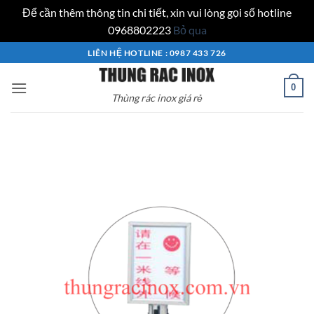
Để cần thêm thông tin chi tiết, xin vui lòng gọi số hotline
0968802223
Bỏ qua
Bỏ
LIÊN HỆ HOTLINE : 0987 433 726
qua
nội
0
Thùng rác inox giá rẻ
dung