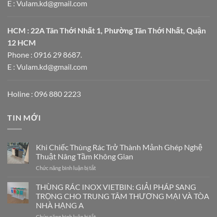
E : Vulam.kd@gmail.com
HCM : 22A Tân Thới Nhất 1, Phường Tân Thới Nhất, Quận
12 HCM
Phone : 0916 29 8687.
E : Vulam.kd@gmail.com
Holine : 096 880 2223
TIN MỚI
Khi Chiếc Thùng Rác Trở Thành Mảnh Ghép Nghệ
Thuật Nâng Tầm Không Gian
ở
Chức năng bình luận bị tắt
Khi
Chiếc
THÙNG RÁC INOX VIETBIN: GIẢI PHÁP SANG
Thùng
TRỌNG CHO TRUNG TÂM THƯƠNG MẠI VÀ TÒA
Rác
NHÀ HẠNG A
Trở
ở
Chức năng bình luận bị tắt
Thành