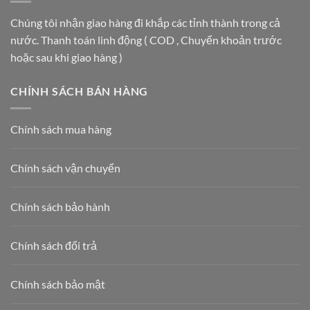
Vietbin:
chuộng
TÒA
Giải
nhất
Chúng tôi nhận giao hàng đi khắp các tỉnh thành trong cả
NHÀ
Pháp
hiện
HẠNG
nước. Thanh toán linh động ( COD , Chuyển khoản trước
Vàng
nay
A
Cho
năm
hoặc sau khi giao hàng )
Lộ
2026
Trình
Phân
CHÍNH SÁCH BÁN HÀNG
Loại
Rác
Tại
Chính sách mua hàng
Nguồn
2026
Chính sách vận chuyển
Chính sách bảo hành
Chính sách đổi trả
Chính sách bảo mật