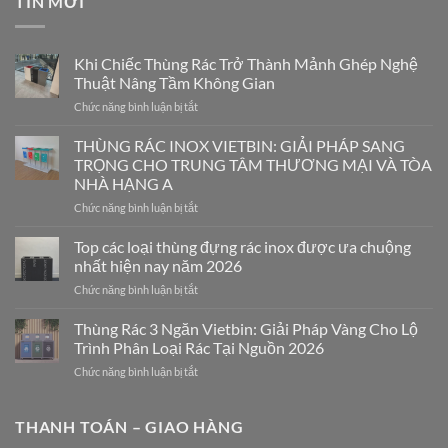
TIN MỚI
Khi Chiếc Thùng Rác Trở Thành Mảnh Ghép Nghệ
Thuật Nâng Tầm Không Gian
ở
Chức năng bình luận bị tắt
Khi
Chiếc
THÙNG RÁC INOX VIETBIN: GIẢI PHÁP SANG
Thùng
TRỌNG CHO TRUNG TÂM THƯƠNG MẠI VÀ TÒA
Rác
NHÀ HẠNG A
Trở
ở
Chức năng bình luận bị tắt
Thành
THÙNG
Mảnh
RÁC
Ghép
Top các loại thùng đựng rác inox được ưa chuộng
INOX
Nghệ
nhất hiện nay năm 2026
VIETBIN:
Thuật
ở
Chức năng bình luận bị tắt
GIẢI
Nâng
Top
PHÁP
Tầm
các
Thùng Rác 3 Ngăn Vietbin: Giải Pháp Vàng Cho Lộ
SANG
Không
loại
TRỌNG
Gian
Trình Phân Loại Rác Tại Nguồn 2026
thùng
CHO
ở
Chức năng bình luận bị tắt
đựng
TRUNG
Thùng
rác
TÂM
Rác
inox
THƯƠNG
3
THANH TOÁN – GIAO HÀNG
được
MẠI
Ngăn
ưa
VÀ