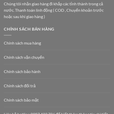
Giải
nhất
Chúng tôi nhận giao hàng đi khắp các tỉnh thành trong cả
NHÀ
Pháp
hiện
HẠNG
nước. Thanh toán linh động ( COD , Chuyển khoản trước
Vàng
nay
A
Cho
năm
hoặc sau khi giao hàng )
Lộ
2026
Trình
Phân
CHÍNH SÁCH BÁN HÀNG
Loại
Rác
Tại
Chính sách mua hàng
Nguồn
2026
Chính sách vận chuyển
Chính sách bảo hành
Chính sách đổi trả
Chính sách bảo mật