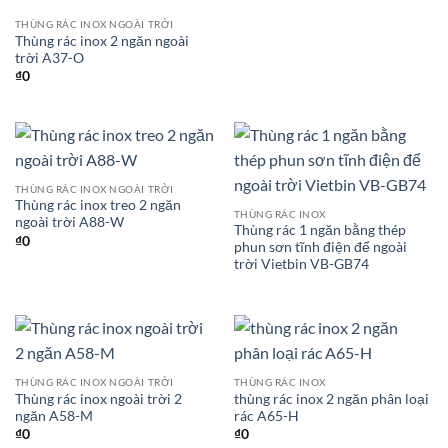
THÙNG RÁC INOX NGOÀI TRỜI
Thùng rác inox 2 ngăn ngoài
trời A37-O
₫
0
THÙNG RÁC INOX NGOÀI TRỜI
Thùng rác inox treo 2 ngăn
THÙNG RÁC INOX
ngoài trời A88-W
Thùng rác 1 ngăn bằng thép
₫
0
phun sơn tĩnh điện để ngoài
trời Vietbin VB-GB74
THÙNG RÁC INOX NGOÀI TRỜI
THÙNG RÁC INOX
Thùng rác inox ngoài trời 2
thùng rác inox 2 ngăn phân loại
ngăn A58-M
rác A65-H
₫
0
₫
0