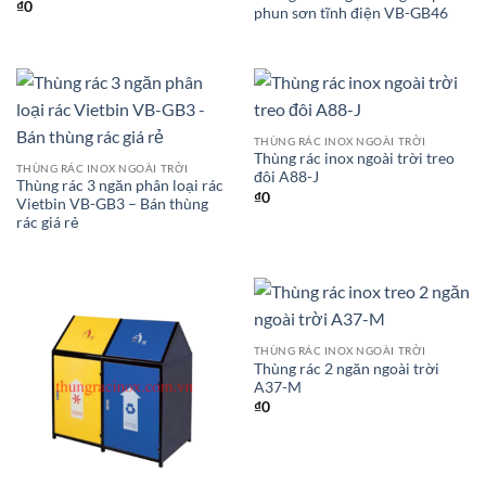
₫
0
phun sơn tĩnh điện VB-GB46
THÙNG RÁC INOX NGOÀI TRỜI
Thùng rác inox ngoài trời treo
THÙNG RÁC INOX NGOÀI TRỜI
đôi A88-J
Thùng rác 3 ngăn phân loại rác
₫
0
Vietbin VB-GB3 – Bán thùng
rác giá rẻ
THÙNG RÁC INOX NGOÀI TRỜI
Thùng rác 2 ngăn ngoài trời
A37-M
₫
0