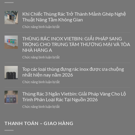
Khi Chiếc Thùng Rác Trở Thành Mảnh Ghép Nghệ
Thuật Nâng Tầm Không Gian
ở
Chức năng bình luận bị tắt
Khi
Chiếc
THÙNG RÁC INOX VIETBIN: GIẢI PHÁP SANG
Thùng
TRỌNG CHO TRUNG TÂM THƯƠNG MẠI VÀ TÒA
Rác
NHÀ HẠNG A
Trở
ở
Chức năng bình luận bị tắt
Thành
THÙNG
Mảnh
RÁC
Ghép
Top các loại thùng đựng rác inox được ưa chuộng
INOX
Nghệ
nhất hiện nay năm 2026
VIETBIN:
Thuật
ở
Chức năng bình luận bị tắt
GIẢI
Nâng
Top
PHÁP
Tầm
các
Thùng Rác 3 Ngăn Vietbin: Giải Pháp Vàng Cho Lộ
SANG
Không
loại
TRỌNG
Gian
Trình Phân Loại Rác Tại Nguồn 2026
thùng
CHO
ở
Chức năng bình luận bị tắt
đựng
TRUNG
Thùng
rác
TÂM
Rác
inox
THƯƠNG
3
THANH TOÁN – GIAO HÀNG
được
MẠI
Ngăn
ưa
VÀ
Vietbin:
chuộng
TÒA