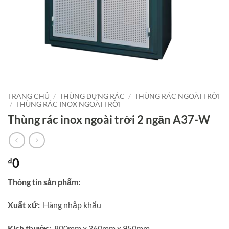
TRANG CHỦ
/
THÙNG ĐỰNG RÁC
/
THÙNG RÁC NGOÀI TRỜI
/
THÙNG RÁC INOX NGOÀI TRỜI
Thùng rác inox ngoài trời 2 ngăn A37-W
0
₫
Thông tin sản phẩm:
Xuất xứ:
Hàng nhập khẩu
Kích thước:
800mm x 360mm x 950mm