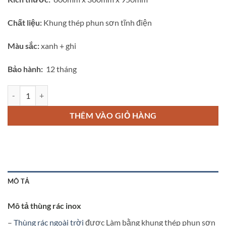
Chất liệu:
Khung thép phun sơn tĩnh điện
Màu sắc:
xanh + ghi
Bảo hành:
12 tháng
Thùng rác inox ngoài trời 2 ngăn A37-W số lượng
THÊM VÀO GIỎ HÀNG
MÔ TẢ
Mô tả thùng rác inox
–
Thùng rác ngoài trời
được Làm bằng khung thép phun sơn