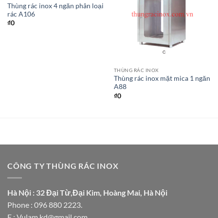
Thùng rác inox 4 ngăn phân loại
rác A106
₫
0
THÙNG RÁC INOX
Thùng rác inox mặt mica 1 ngăn
A88
₫
0
CÔNG TY THÙNG RÁC INOX
Hà Nội : 32 Đại Từ,Đại Kim, Hoàng Mai, Hà Nội
Phone : 096 880 2223.
E : Vulam.kd@gmail.com