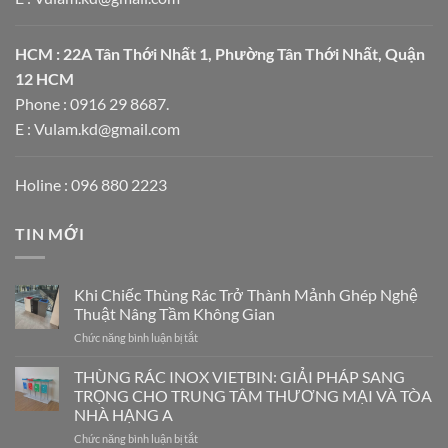
HCM : 22A Tân Thới Nhất 1, Phường Tân Thới Nhất, Quận
12 HCM
Phone : 0916 29 8687.
E : Vulam.kd@gmail.com
Holine : 096 880 2223
TIN MỚI
Khi Chiếc Thùng Rác Trở Thành Mảnh Ghép Nghệ
Thuật Nâng Tầm Không Gian
ở
Chức năng bình luận bị tắt
Khi
Chiếc
THÙNG RÁC INOX VIETBIN: GIẢI PHÁP SANG
Thùng
TRỌNG CHO TRUNG TÂM THƯƠNG MẠI VÀ TÒA
Rác
NHÀ HẠNG A
Trở
ở
Chức năng bình luận bị tắt
Thành