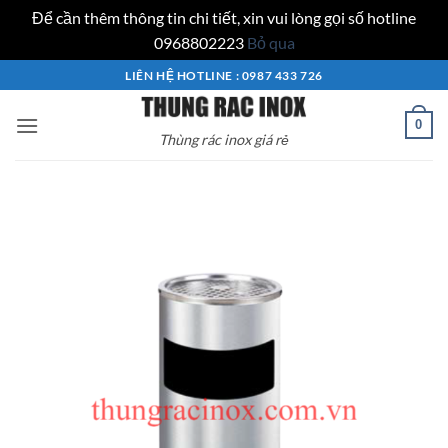
Để cần thêm thông tin chi tiết, xin vui lòng gọi số hotline
0968802223
Bỏ qua
Bỏ
LIÊN HỆ HOTLINE : 0987 433 726
qua
nội
0
Thùng rác inox giá rẻ
dung