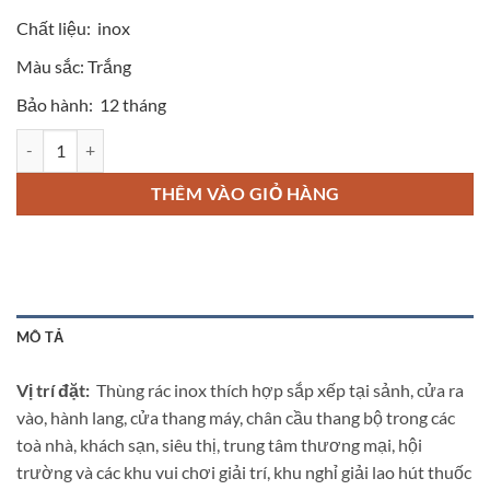
Chất liệu:
inox
Màu sắc:
Trắng
Bảo hành:
12 tháng
Thùng rác inox tròn có gạt tàn thuốc lá A35-A số lượng
THÊM VÀO GIỎ HÀNG
MÔ TẢ
Vị trí đặt:
Thùng rác inox thích hợp sắp xếp tại sảnh, cửa ra
vào, hành lang, cửa thang máy, chân cầu thang bộ trong các
toà nhà, khách sạn, siêu thị, trung tâm thương mại, hội
trường và các khu vui chơi giải trí, khu nghỉ giải lao hút thuốc