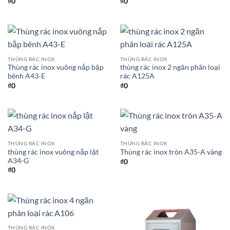
₫
0
₫
0
THÙNG RÁC INOX
THÙNG RÁC INOX
Thùng rác inox vuông nắp bập
thùng rác inox 2 ngăn phân loại
bênh A43-E
rác A125A
₫
0
₫
0
THÙNG RÁC INOX
THÙNG RÁC INOX
thùng rác inox vuông nắp lật
Thùng rác inox tròn A35-A vàng
A34-G
₫
0
₫
0
THÙNG RÁC INOX