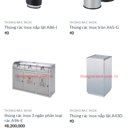
THÙNG RÁC INOX
THÙNG RÁC INOX
Thùng rác inox nắp lật A86-I
Thùng rác inox tròn A65-G
₫
0
₫
0
THÙNG RÁC INOX
THÙNG RÁC INOX
thùng rác inox 3 ngăn phân loại
Thùng rác inox nắp lật A43D
rác A96-E
₫
0
₫
8,200,000