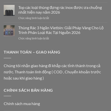
THÙNG
Mảnh
RÁC
Ghép
Top các loại thùng đựng rác inox được ưa chuộng
INOX
Nghệ
nhất hiện nay năm 2026
VIETBIN:
Thuật
ở
Chức năng bình luận bị tắt
GIẢI
Nâng
Top
PHÁP
Tầm
các
Thùng Rác 3 Ngăn Vietbin: Giải Pháp Vàng Cho Lộ
SANG
Không
loại
TRỌNG
Gian
Trình Phân Loại Rác Tại Nguồn 2026
thùng
CHO
ở
Chức năng bình luận bị tắt
đựng
TRUNG
Thùng
rác
TÂM
Rác
inox
THƯƠNG
3
THANH TOÁN – GIAO HÀNG
được
MẠI
Ngăn
ưa
VÀ
Vietbin:
chuộng
TÒA
Giải
nhất
Chúng tôi nhận giao hàng đi khắp các tỉnh thành trong cả
NHÀ
Pháp
hiện
HẠNG
nước. Thanh toán linh động ( COD , Chuyển khoản trước
Vàng
nay
A
Cho
năm
hoặc sau khi giao hàng )
Lộ
2026
Trình
Phân
CHÍNH SÁCH BÁN HÀNG
Loại
Rác
Tại
Chính sách mua hàng
Nguồn
2026