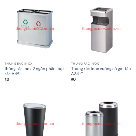
THÙNG RÁC INOX
THÙNG RÁC INOX
thùng rác inox 2 ngăn phân loại
Thùng rác inox vuông có gạt tàn
rác A45
A34-C
₫
0
₫
0