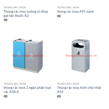
THÙNG RÁC INOX
THÙNG RÁC INOX
Thùng rác inox vuông có khay
thùng rác inox A91 xanh
gạt tàn thuốc A2
₫
0
₫
0
THÙNG RÁC INOX
THÙNG RÁC INOX
thùng rác inox 2 ngăn phân loại
Thùng rác inox hình chữ nhật
rác A58-K
A54
₫
0
₫
0