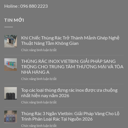
Holine : 096 880 2223
TIN MỚI
Khi Chiếc Thùng Rác Trở Thành Mảnh Ghép Nghệ
Thuật Nâng Tầm Không Gian
ở
Chức năng bình luận bị tắt
Khi
Chiếc
THÙNG RÁC INOX VIETBIN: GIẢI PHÁP SANG
Thùng
TRỌNG CHO TRUNG TÂM THƯƠNG MẠI VÀ TÒA
Rác
NHÀ HẠNG A
Trở
ở
Chức năng bình luận bị tắt
Thành
THÙNG
Mảnh
RÁC
Ghép
Top các loại thùng đựng rác inox được ưa chuộng
INOX
Nghệ
nhất hiện nay năm 2026
VIETBIN:
Thuật
ở
Chức năng bình luận bị tắt
GIẢI
Nâng
Top
PHÁP
Tầm
các
Thùng Rác 3 Ngăn Vietbin: Giải Pháp Vàng Cho Lộ
SANG
Không
loại
TRỌNG
Gian
Trình Phân Loại Rác Tại Nguồn 2026
thùng
CHO
ở
Chức năng bình luận bị tắt
đựng
TRUNG