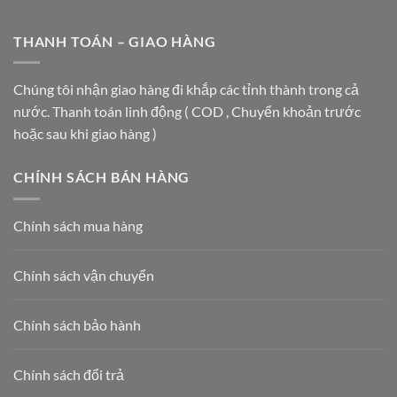
Thùng
rác
TÂM
Rác
inox
THƯƠNG
3
THANH TOÁN – GIAO HÀNG
được
MẠI
Ngăn
ưa
VÀ
Vietbin:
chuộng
TÒA
Giải
nhất
Chúng tôi nhận giao hàng đi khắp các tỉnh thành trong cả
NHÀ
Pháp
hiện
HẠNG
nước. Thanh toán linh động ( COD , Chuyển khoản trước
Vàng
nay
A
Cho
năm
hoặc sau khi giao hàng )
Lộ
2026
Trình
Phân
CHÍNH SÁCH BÁN HÀNG
Loại
Rác
Tại
Chính sách mua hàng
Nguồn
2026
Chính sách vận chuyển
Chính sách bảo hành
Chính sách đổi trả